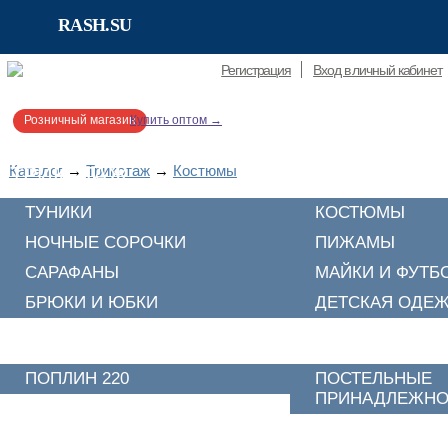
RASH.SU
RASH.SU
Регистрация
Вход в личный кабинет
Розничный магазин
Купить оптом →
Каталог
ТРИКОТАЖ
→
Трикотаж
→
Костюмы
ТУНИКИ
КОСТЮМЫ
НОЧНЫЕ СОРОЧКИ
ПИЖАМЫ
САРАФАНЫ
МАЙКИ И ФУТБ
БРЮКИ И ЮБКИ
ДЕТСКАЯ ОДЕ
ПОСТЕЛЬНОЕ БЕЛЬЕ
ПОПЛИН 220
ПОСТЕЛЬНЫЕ
ПРИНАДЛЕЖНО