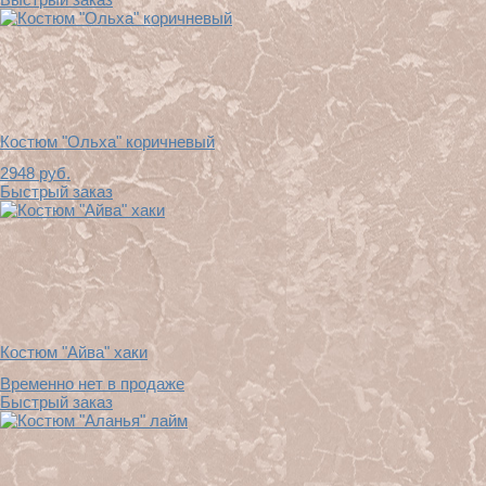
Костюм "Ольха" коричневый
2948
руб.
Быстрый заказ
Костюм "Айва" хаки
Временно нет в продаже
Быстрый заказ