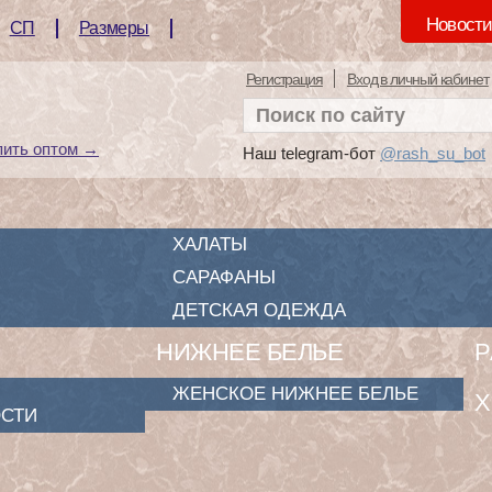
Новост
СП
Размеры
Регистрация
Вход в личный кабинет
пить оптом →
Наш telegram-бот
@rash_su_bot
ХАЛАТЫ
САРАФАНЫ
ДЕТСКАЯ ОДЕЖДА
НИЖНЕЕ БЕЛЬЕ
Р
ЖЕНСКОЕ НИЖНЕЕ БЕЛЬЕ
Х
СТИ