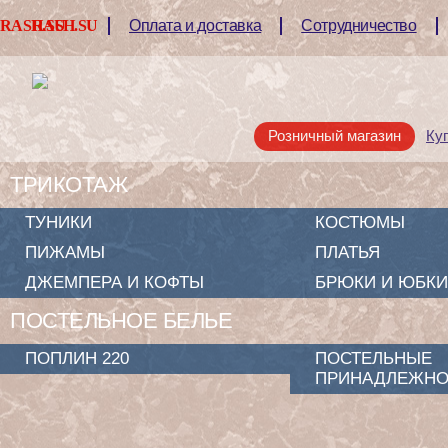
RASH.SU
RASH.SU
Оплата и доставка
Сотрудничество
Розничный магазин
Ку
ТРИКОТАЖ
ТУНИКИ
КОСТЮМЫ
ПИЖАМЫ
ПЛАТЬЯ
ДЖЕМПЕРА И КОФТЫ
БРЮКИ И ЮБКИ
ПОСТЕЛЬНОЕ БЕЛЬЕ
ПОПЛИН 220
ПОСТЕЛЬНЫЕ
ПРИНАДЛЕЖНО