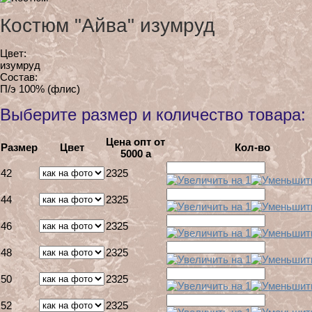
Костюм "Айва" изумруд
Цвет:
изумруд
Состав:
П/э 100% (флис)
Выберите размер и количество товара:
Цена опт от
Размер
Цвет
Кол-во
5000
a
42
2325
44
2325
46
2325
48
2325
50
2325
52
2325