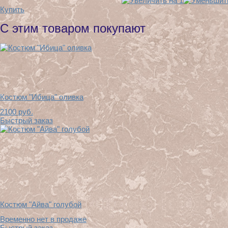
Купить
С этим товаром покупают
Костюм "Ибица" оливка
2100
руб.
Быстрый заказ
Костюм "Айва" голубой
Временно нет в продаже
Быстрый заказ