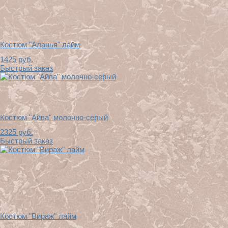
Костюм "Аланья" лайм
1425
руб.
Быстрый заказ
Костюм "Айва" молочно-серый
2325
руб.
Быстрый заказ
Костюм "Вираж" лайм