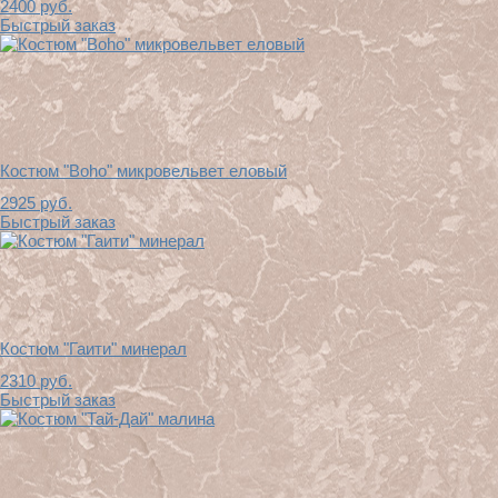
2400
руб.
Быстрый заказ
Костюм "Boho" микровельвет еловый
2925
руб.
Быстрый заказ
Костюм "Гаити" минерал
2310
руб.
Быстрый заказ