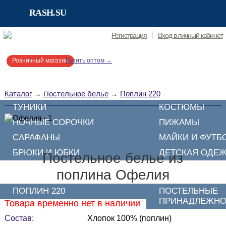
RASH.SU
RASH.SU
Регистрация
Вход в личный кабинет
Розничный магазин
Купить оптом →
ТРИКОТАЖ
Каталог
→
Постельное белье
→
Поплин 220
ТУНИКИ
КОСТЮМЫ
НОЧНЫЕ СОРОЧКИ
ПИЖАМЫ
САРАФАНЫ
МАЙКИ И ФУТБ
БРЮКИ И ЮБКИ
ДЕТСКАЯ ОДЕ
Постельное белье из
ПОСТЕЛЬНОЕ БЕЛЬЕ
поплина Офелия
ПОПЛИН 220
ПОСТЕЛЬНЫЕ
ПРИНАДЛЕЖНО
Товара временно нет в наличии
Состав:
Хлопок 100% (поплин)