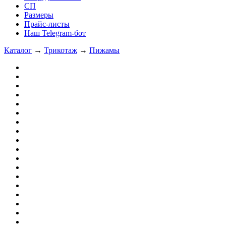
СП
Размеры
Прайс-листы
Наш Telegram-бот
Каталог
→
Трикотаж
→
Пижамы