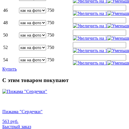
46
750
48
750
50
750
52
750
54
750
Купить
С этим товаром покупают
Пижама "Сердечки"
563
руб.
Быстрый заказ