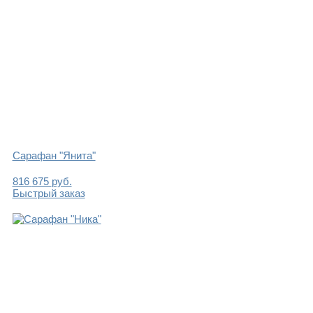
Сарафан "Янита"
816
675
руб.
Быстрый заказ