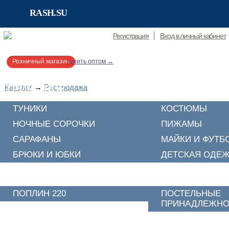
RASH.SU
RASH.SU
Регистрация
Вход в личный кабинет
Розничный магазин
Купить оптом →
Каталог
ТРИКОТАЖ
→
Распродажа
ТУНИКИ
КОСТЮМЫ
НОЧНЫЕ СОРОЧКИ
ПИЖАМЫ
САРАФАНЫ
МАЙКИ И ФУТБ
БРЮКИ И ЮБКИ
ДЕТСКАЯ ОДЕ
ПОСТЕЛЬНОЕ БЕЛЬЕ
ПОПЛИН 220
ПОСТЕЛЬНЫЕ
ПРИНАДЛЕЖНО