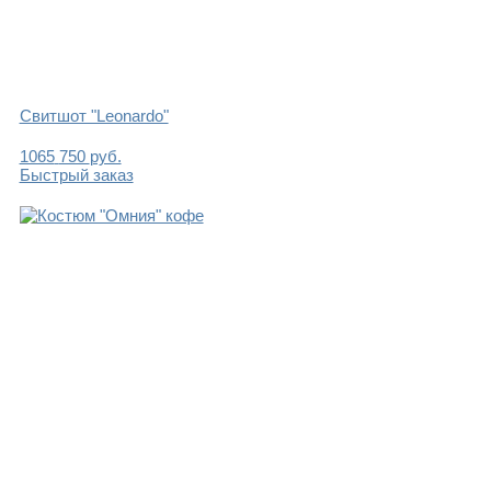
Свитшот "Leonardo"
1065
750
руб.
Быстрый заказ