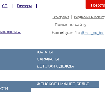
Новост
СП
Размеры
Регистрация
Вход в личный кабинет
пить оптом →
Наш telegram-бот
@rash_su_bot
ХАЛАТЫ
САРАФАНЫ
ДЕТСКАЯ ОДЕЖДА
НИЖНЕЕ БЕЛЬЕ
Р
ЖЕНСКОЕ НИЖНЕЕ БЕЛЬЕ
Х
СТИ