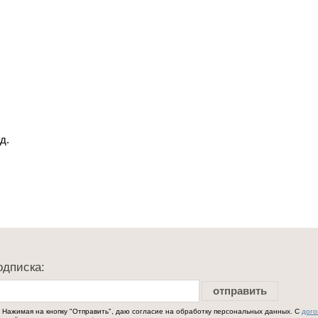
д.
одписка:
отправить
Нажимая на кнопку "Отправить", даю согласие на обработку персональных данных. С
дог