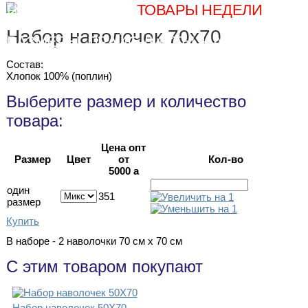
НОВИНКИ
ХИТЫ
ТОВАРЫ НЕДЕЛИ
ОПЛА
Набор наволочек 70х70
РАЗМЕРЫ
ПРАЙС-ЛИСТЫ
НАШ TELEGRA
Состав:
Хлопок 100% (поплин)
Выберите размер и количество
товара:
Цена опт
Размер
Цвет
от
Кол-во
5000
a
один
351
размер
Купить
В наборе - 2 наволочки 70 см х 70 см
С этим товаром покупают
Набор наволочек 50Х70