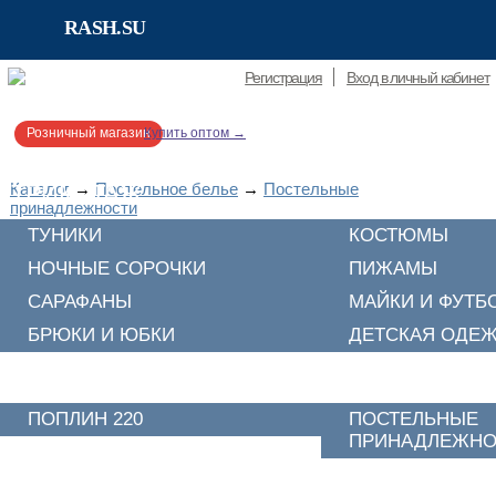
RASH.SU
RASH.SU
Регистрация
Вход в личный кабинет
Розничный магазин
Купить оптом →
Каталог
ТРИКОТАЖ
→
Постельное белье
→
Постельные
принадлежности
ТУНИКИ
КОСТЮМЫ
НОЧНЫЕ СОРОЧКИ
ПИЖАМЫ
САРАФАНЫ
МАЙКИ И ФУТБ
БРЮКИ И ЮБКИ
ДЕТСКАЯ ОДЕ
ПОСТЕЛЬНОЕ БЕЛЬЕ
ПОПЛИН 220
ПОСТЕЛЬНЫЕ
ПРИНАДЛЕЖНО